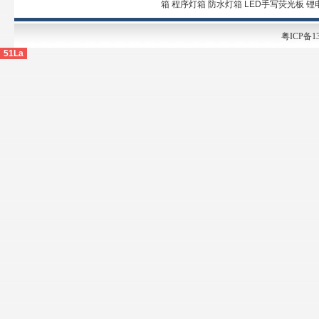
箱 程序灯箱 防水灯箱 LED手写荧光板 
粤ICP备13
51La