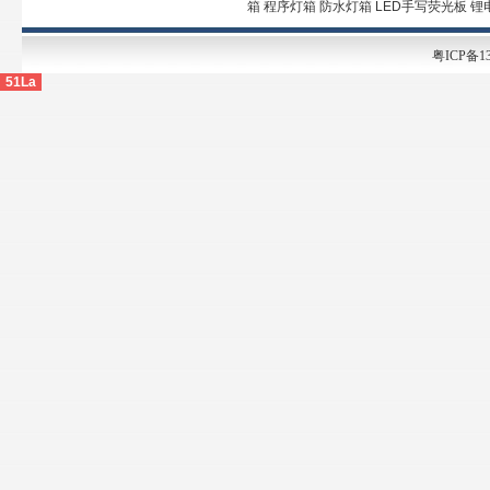
箱 程序灯箱 防水灯箱 LED手写荧光板 
粤ICP备13
51La